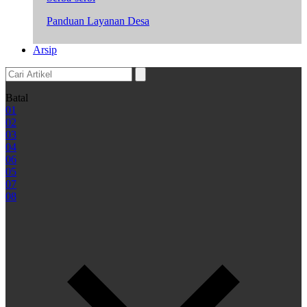
Panduan Layanan Desa
Arsip
Batal
01
02
03
04
06
05
07
08