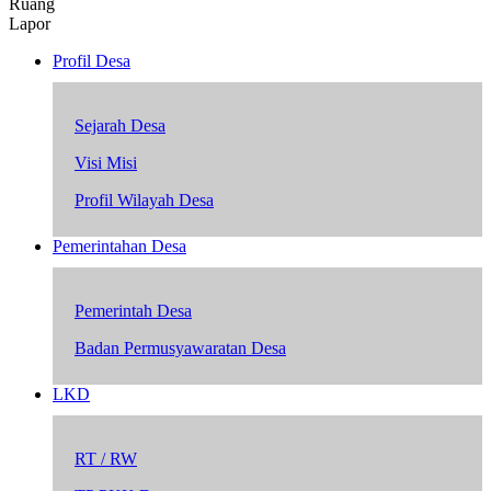
Ruang
Lapor
Profil Desa
Sejarah Desa
Visi Misi
Profil Wilayah Desa
Pemerintahan Desa
Pemerintah Desa
Badan Permusyawaratan Desa
LKD
RT / RW