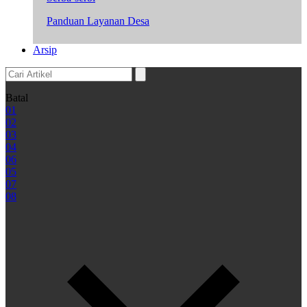
Panduan Layanan Desa
Arsip
Batal
01
02
03
04
06
05
07
08