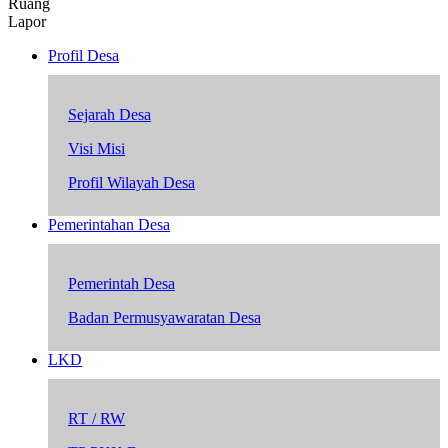
Ruang
Lapor
Profil Desa
Sejarah Desa
Visi Misi
Profil Wilayah Desa
Pemerintahan Desa
Pemerintah Desa
Badan Permusyawaratan Desa
LKD
RT / RW