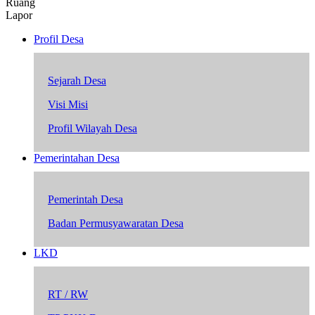
Ruang
Lapor
Profil Desa
Sejarah Desa
Visi Misi
Profil Wilayah Desa
Pemerintahan Desa
Pemerintah Desa
Badan Permusyawaratan Desa
LKD
RT / RW