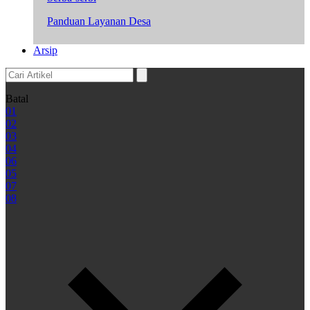
Panduan Layanan Desa
Arsip
Batal
01
02
03
04
06
05
07
08