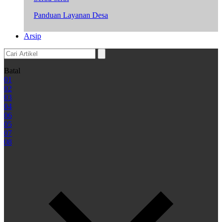
Panduan Layanan Desa
Arsip
Batal
01
02
03
04
06
05
07
08