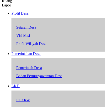
Ruang
Lapor
Profil Desa
Sejarah Desa
Visi Misi
Profil Wilayah Desa
Pemerintahan Desa
Pemerintah Desa
Badan Permusyawaratan Desa
LKD
RT / RW