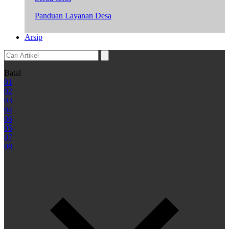
Panduan Layanan Desa
Arsip
Batal
01
02
03
04
06
05
07
08