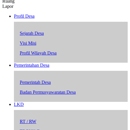
Ruang
Lapor
Profil Desa
Sejarah Desa
Visi Misi
Profil Wilayah Desa
Pemerintahan Desa
Pemerintah Desa
Badan Permusyawaratan Desa
LKD
RT / RW